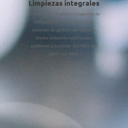
Limpiezas integrales
El servicio de limpiezas integrales de
EMPLEDIS, S.L. mantiene unos
sistemas de gestión de calidad y
Medio Ambiente certificados
conforme a Estandar ISO 9001-ISO
14001 por RINA.