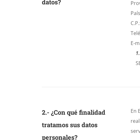
datos?
Pro
Paí
C.P.
Tel
E-m
1.1
SE
En 
2.- ¿Con qué finalidad
rea
tratamos sus datos
ser
personales?