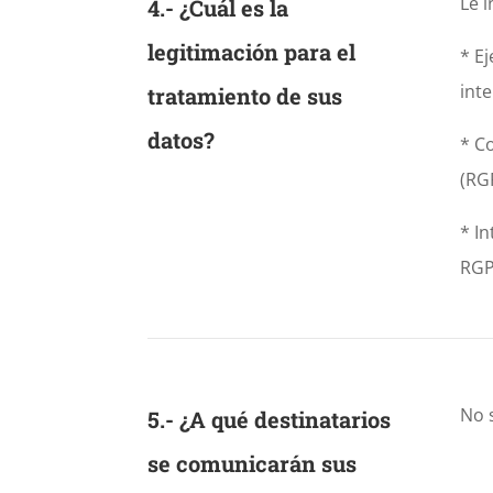
Le i
4.- ¿Cuál es la
legitimación para el
* E
int
tratamiento de sus
datos?
* C
(RGP
* I
RGPD
No s
5.- ¿A qué destinatarios
se comunicarán sus