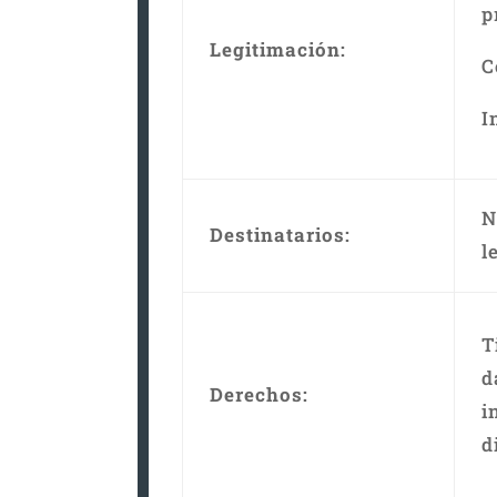
p
Legitimación:
C
I
N
Destinatarios:
l
T
d
Derechos:
i
d