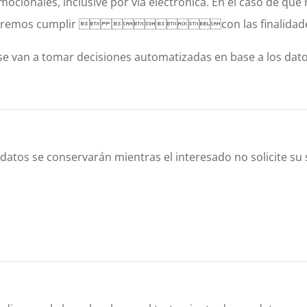
ocionales, inclusive por vía electrónica. En el caso de que 
remos cumplir  con las finalidades 
se van a tomar decisiones automatizadas en base a los dat
 datos se conservarán mientras el interesado no solicite su