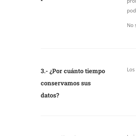
prom
pod
No 
Los
3.- ¿Por cuánto tiempo
conservamos sus
datos?