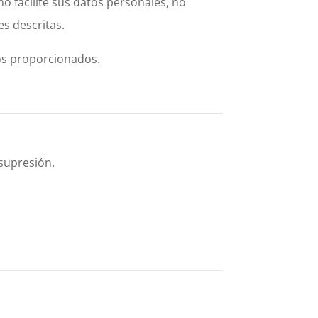
no facilite sus datos personales, no
descritas.
os proporcionados.
 supresión.